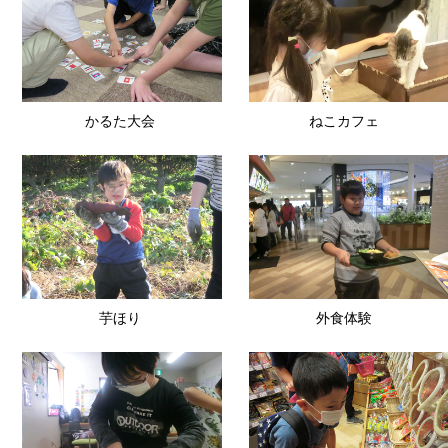
かるた大会
ねこカフェ
かるた大会
ねこカフェ
芋ほり
外食体験
芋ほり
外食体験